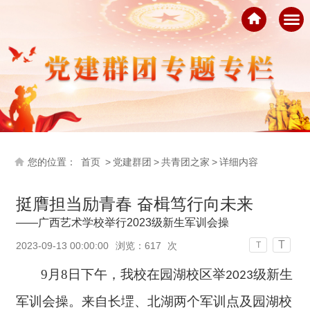
您的位置：
首页
>
党建群团
>
共青团之家
>
详细内容
挺膺担当励青春 奋楫笃行向未来
——广西艺术学校举行2023级新生军训会操
T
2023-09-13 00:00:00
浏览：
617
次
T
9月8日下午
，我校在园湖校区举
级新生
2023
军训会操。来自长堽、北湖两个军训点及园湖校