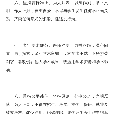
六、坚持言行雅正。为人师表，以身作则，举止文
明，作风正派，自重自爱；不得与学生发生任何不正当关
系，严禁任何形式的猥亵、性骚扰行为。
七、遵守学术规范。严谨治学，力戒浮躁，潜心问
道，勇于探索，坚守学术良知，反对学术不端；不得抄袭
剽窃、篡改侵吞他人学术成果，或滥用学术资源和学术影
响。
八、秉持公平诚信。坚持原则，处事公道，光明磊
落，为人正直；不得在招生、考试、推优、保研、就业及
绩效考核、岗位聘用、职称评聘、评优评奖等工作中徇私